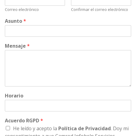
Correo electrónico
Confirmar el correo electrónico
A
Asunto
*
s
u
n
t
Mensaje
*
o
c
o
m
p
l
e
t
Horario
a
E
m
a
Acuerdo RGPD
*
i
l
He leído y acepto la
Polí­tica de Privacidad
. Doy mi