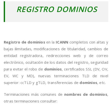
REGISTRO DOMINIOS
Registro de dominios
en la
ICANN
completos con altas y
bajas ilimitadas, modificaciones de titularidad, cambios de
entidad registradora, redirecciones web y de correo
electrónico, ocultación de los datos del registro, seguridad
para evitar el robo de
dominios
, certificados SSL (DV, OV,
EV, WC y MD), nuevas terminaciones TLD de nivel
superior: ccTLD y gTLD, transferencias de
dominios
, etc.
Terminaciones más comunes de
nombres de dominios
,
otras terminaciones consultar: