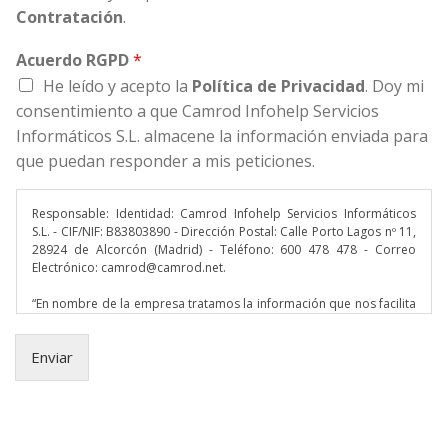
Contratación
.
Acuerdo RGPD
*
He leído y acepto la
Polí­tica de Privacidad
. Doy mi
consentimiento a que Camrod Infohelp Servicios
Informáticos S.L. almacene la información enviada para
que puedan responder a mis peticiones.
Responsable: Identidad: Camrod Infohelp Servicios Informáticos
S.L. - CIF/NIF: B83803890 - Dirección Postal: Calle Porto Lagos nº 11,
28924 de Alcorcón (Madrid) - Teléfono: 600 478 478 - Correo
Electrónico: camrod@camrod.net.
“En nombre de la empresa tratamos la información que nos facilita
con el fin de prestarles el servicio solicitado y poder realizar la
facturación del mismo. Los datos proporcionados se conservarán
Enviar
mientras se mantenga la relación comercial o durante los años
necesarios para cumplir con las obligaciones legales. Los datos no
se cederán a terceros salvo en los casos en que exista una
obligación legal o para poder realizar el servicio solicitado. Usted
tiene derecho a obtener confirmación sobre si en Camrod Infohelp
Servicios Informáticos S.L. estamos tratando sus datos personales,