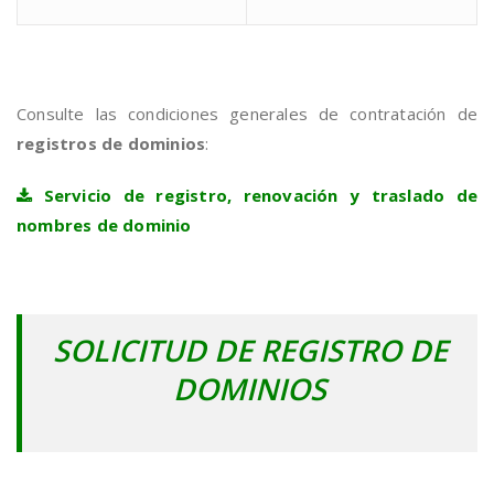
Consulte las condiciones generales de contratación de
registros de dominios
:
Servicio de registro, renovación y traslado de
nombres de dominio
SOLICITUD DE REGISTRO DE
DOMINIOS