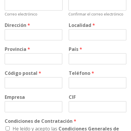
Correo electrónico
Confirmar el correo electrónico
Dirección
*
Localidad
*
Provincia
*
País
*
Código postal
*
Teléfono
*
Empresa
CIF
Condiciones de Contratación
*
He leído y acepto las
Condiciones Generales de