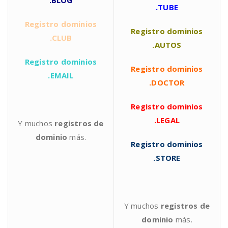
.BLOG
.TUBE
Registro dominios
Registro dominios
.CLUB
.AUTOS
Registro dominios
Registro dominios
.EMAIL
.DOCTOR
Registro dominios
.LEGAL
Y muchos
registros de
dominio
más.
Registro dominios
.STORE
Y muchos
registros de
dominio
más.