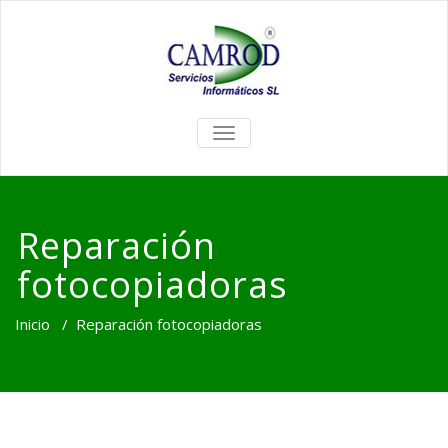
TOGGLE
NAVIGATION
Reparación
fotocopiadoras
Inicio
/
Reparación fotocopiadoras