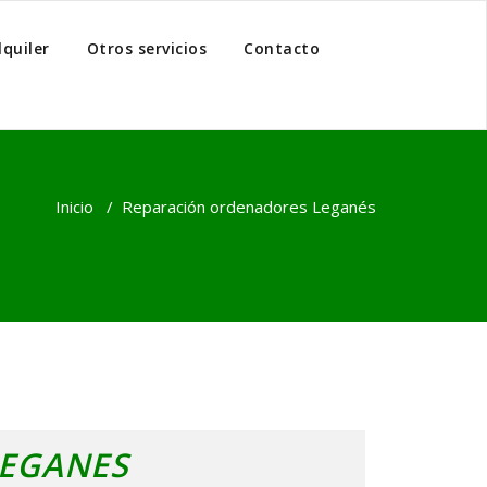
lquiler
Otros servicios
Contacto
Inicio
/
Reparación ordenadores Leganés
LEGANES